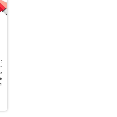
:
e
e
e
e