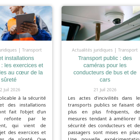
uridiques
Transport
Actualités juridiques
Transport
t installations
Transport public : des
 : les exercices et
caméras pour les
ôles au cœur de la
conducteurs de bus et de
sûreté
cars
2 Juil 2026
21 Juil 2026
licable à la sécurité
Les actes d’incivilités dans le
t des installations
transports publics se faisant d
nt fait l’objet d’un
plus en plus fréquents, de
e refonte par le
mesures tendant à améliorer l
ent, qui vient de
sécurité des conducteurs et de
ujet des exercices et
passagers sont mises en place
les de sûreté. Que
Une nouvelle expérimentatio