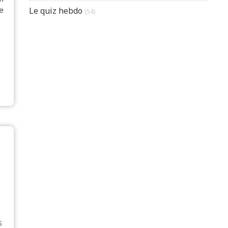
e
Le quiz hebdo
(54)
s