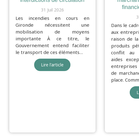
interdictions de circulation
marchand
financ
31 Juil 2026
3
Les incendies en cours en
Gironde nécessitent une
Dans le cadr
mobilisation de moyens
aux entrepr
importante À ce titre, le
raison de l
Gouvernement entend faciliter
produits pét
le transport de ces éléments…
conflit au
aides excep
Lire l'article
entreprises 
de marchand
place. Comme
L