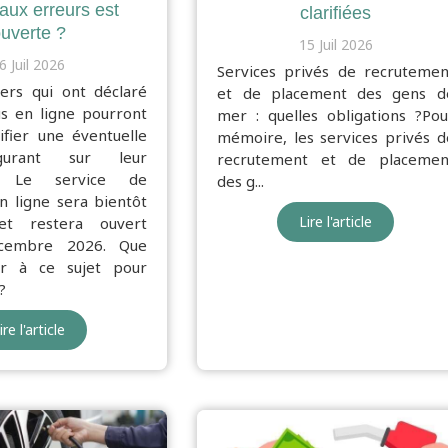
aux erreurs est
clarifiées
uverte ?
15 Juil 2026
6 Juil 2026
Services privés de recrutemen
iers qui ont déclaré
et de placement des gens d
us en ligne pourront
mer : quelles obligations ?Pou
ifier une éventuelle
mémoire, les services privés d
gurant sur leur
recrutement et de placemen
on. Le service de
des g...
n ligne sera bientôt
Lire l'article
 et restera ouvert
écembre 2026. Que
oir à ce sujet pour
?
ire l'article