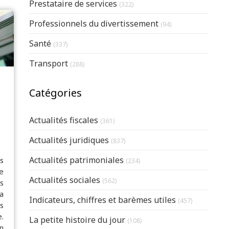
Articles Count
Prestataire de services
(322)
Articles Count
Professionnels du divertissement
(94)
Articles Count
Santé
(337)
Articles Count
Transport
(288)
Catégories
Actualités fiscales
(361)
Actualités juridiques
(837)
Actualités patrimoniales
s
(234)
e
Actualités sociales
(562)
s
a
Indicateurs, chiffres et barèmes utiles
(457)
s
.
La petite histoire du jour
(108)
n