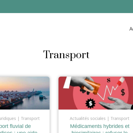
A
Transport
uridiques
Transport
Actualités sociales
Transport
ort fluvial de
Médicaments hybrides et