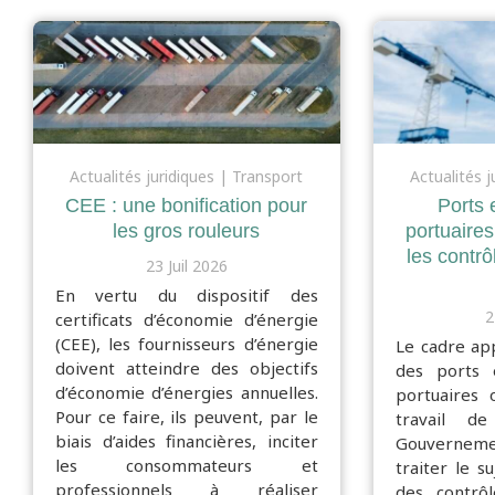
Actualités juridiques
Transport
Actualités j
CEE : une bonification pour
Ports e
les gros rouleurs
portuaires
les contr
23 Juil 2026
En vertu du dispositif des
2
certificats d’économie d’énergie
(CEE), les fournisseurs d’énergie
Le cadre app
doivent atteindre des objectifs
des ports e
d’économie d’énergies annuelles.
portuaires o
Pour ce faire, ils peuvent, par le
travail d
biais d’aides financières, inciter
Gouvernem
les consommateurs et
traiter le s
professionnels à réaliser
des contrô