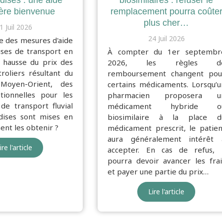
ises : une aide
biosimilaires : refuser le
ière bienvenue
remplacement pourra coûte
plus cher…
1 Juil 2026
24 Juil 2026
e des mesures d'aide
ises de transport en
À compter du 1er septembr
a hausse du prix des
2026, les règles d
roliers résultant du
remboursement changent pou
 Moyen-Orient, des
certains médicaments. Lorsqu’u
tionnelles pour les
pharmacien proposera u
de transport fluvial
médicament hybride o
ises sont mises en
biosimilaire à la place d
nt les obtenir ?
médicament prescrit, le patien
aura généralement intérêt 
ire l'article
accepter. En cas de refus, i
pourra devoir avancer les frai
et payer une partie du prix…
Lire l'article