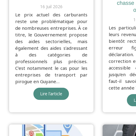
chasse 
16 Juil 2026
o
Le prix actuel des carburants
1
reste une problématique pour
Les particul
de nombreuses entreprises. À ce
leurs reven
titre, le Gouvernement propose
bientôt rect
des aides sectorielles, mais
erreur fi
également des aides s’adressant
déclarati
à des catégories de
correction e
professionnels plus précises.
accessible
C’est notamment le cas pour les
jusqu'en d
entreprises de transport par
faut-il sav
pirogue en Guyane…
cette année 
Lire l'article
L