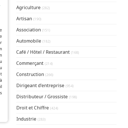
r
Articles Count
Agriculture
(282)
Articles Count
Artisan
(190)
Articles Count
Association
e
(151)
e
Articles Count
Automobile
(182)
r
n
Articles Count
Café / Hôtel / Restaurant
(168)
n
u
Articles Count
Commerçant
(214)
u
Articles Count
t
Construction
(266)
à
Articles Count
Dirigeant d'entreprise
(954)
l
s
Articles Count
Distributeur / Grossiste
(198)
Articles Count
Droit et Chiffre
(424)
Articles Count
Industrie
(283)