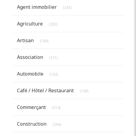
Articles Count
Agent immobilier
(243)
Articles Count
Agriculture
(282)
Articles Count
Artisan
(190)
Articles Count
Association
(151)
Articles Count
Automobile
(182)
Articles Count
Café / Hôtel / Restaurant
(168)
Articles Count
Commerçant
(214)
Articles Count
Construction
(266)