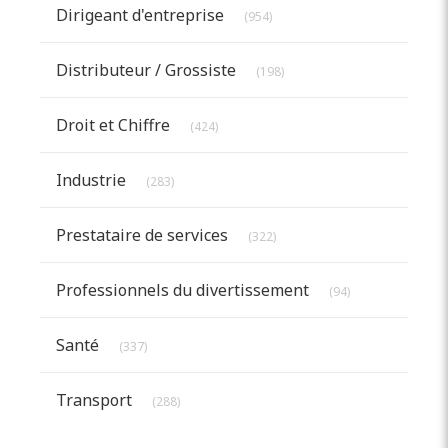
Articles Count
Dirigeant d'entreprise
(954)
Articles Count
Distributeur / Grossiste
(198)
Articles Count
Droit et Chiffre
(424)
Articles Count
Industrie
(283)
Articles Count
Prestataire de services
(322)
Articles Count
Professionnels du divertissement
(94)
Articles Count
Santé
(337)
Articles Count
Transport
(288)