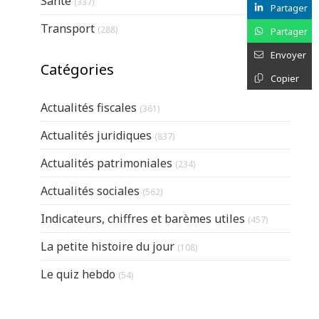
Santé
(337)
Partager
Articles Count
Transport
(288)
Partager
Envoyer
Catégories
Copier
Actualités fiscales
(361)
Actualités juridiques
(837)
Actualités patrimoniales
(234)
Actualités sociales
(562)
Indicateurs, chiffres et barèmes utiles
(457)
La petite histoire du jour
(108)
Le quiz hebdo
(54)