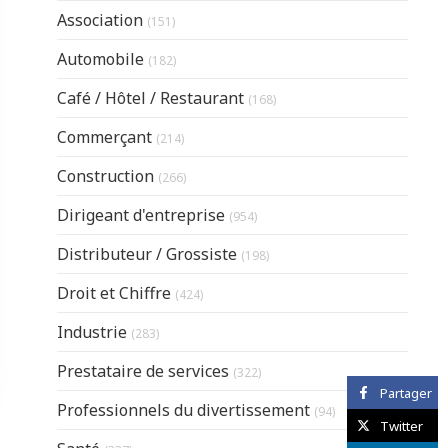
Articles Count
Association
(151)
Articles Count
Automobile
(182)
Articles Count
Café / Hôtel / Restaurant
(168)
Articles Count
Commerçant
(214)
Articles Count
Construction
(266)
Articles Count
Dirigeant d'entreprise
(954)
Articles Count
Distributeur / Grossiste
(198)
Articles Count
Droit et Chiffre
(424)
Articles Count
Industrie
(283)
Articles Count
Prestataire de services
(322)
Partager
Articles Count
Professionnels du divertissement
(94)
Twitter
Articles Count