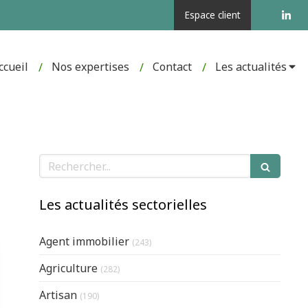
Espace client
ccueil
Nos expertises
Contact
Les actualités
Rechercher
Les actualités sectorielles
Articles Count
Agent immobilier
(243)
Articles Count
Agriculture
(282)
Articles Count
Artisan
(190)