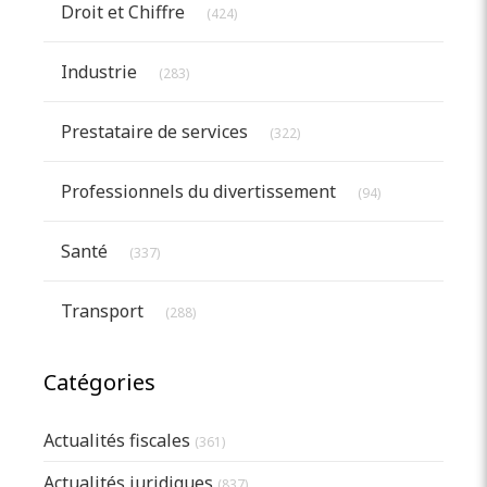
Droit et Chiffre
(424)
Articles Count
Industrie
(283)
Articles Count
Prestataire de services
(322)
Articles Count
Professionnels du divertissement
(94)
Articles Count
Santé
(337)
Articles Count
Transport
(288)
Catégories
Actualités fiscales
(361)
Actualités juridiques
(837)