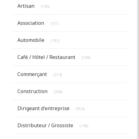
Articles Count
Artisan
(190)
Articles Count
Association
(151)
Articles Count
Automobile
(182)
Articles Count
Café / Hôtel / Restaurant
(168)
Articles Count
Commerçant
(214)
Articles Count
Construction
(266)
Articles Count
Dirigeant d'entreprise
(954)
Articles Count
Distributeur / Grossiste
(198)
Articles Count